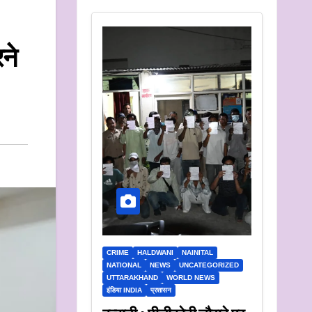
रने
CRIME
HALDWANI
NAINITAL
NATIONAL
NEWS
UNCATEGORIZED
UTTARAKHAND
WORLD NEWS
इंडिया INDIA
प्रशासन