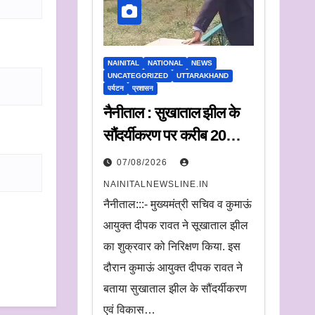
NAINITAL
NATIONAL
NEWS
UNCATEGORIZED
UTTARAKHAND
पर्यटन
प्रशासन
नैनीताल : सुखाताल झील के
सौंदर्यीकरण पर करीब 20
करोड़ रुपये खर्च, संचालन के
07/08/2026
लिए संस्था का चयन जल्द
NAINITALNEWSLINE.IN
नैनीताल:::- मुख्यमंत्री सचिव व कुमाऊं
आयुक्त दीपक रावत ने सूखाताल झील
का शुक्रवार को निरिक्षण किया. इस
दौरान कुमाऊं आयुक्त दीपक रावत ने
बताया सुखाताल झील के सौंदर्यीकरण
एवं विकास…