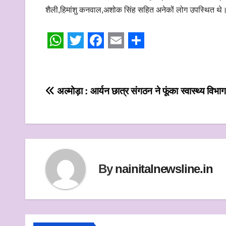
शैली,हिमांशु कनवाल,अशोक सिंह सहित अनेकों लोग उपस्थित थे
W
T
F
E
S
h
w
a
m
h
a
i
c
a
a
Post
अल्मोड़ा : आर्यन छात्र संगठन ने फूंका स्वास्थ्य विभा
t
t
e
i
r
navigation
s
t
b
l
e
A
e
o
p
r
o
p
k
By
nainitalnewsline.in