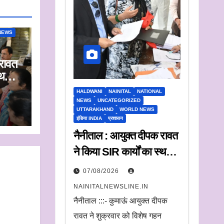
NEWS
रावत
्थलीय
HALDWANI
NAINITAL
NATIONAL
द्ध
NEWS
UNCATEGORIZED
UTTARAKHAND
WORLD NEWS
के
इंडिया INDIA
प्रशासन
नैनीताल : आयुक्त दीपक रावत
ने किया SIR कार्यों का स्थलीय
निरीक्षण.
07/08/2026
अधिकारियों को दिए समयबद्ध
NAINITALNEWSLINE.IN
निस्तारण और पारदर्शिता के
नैनीताल :::- कुमाऊं आयुक्त दीपक
निर्देश
रावत ने शुक्रवार को विशेष गहन