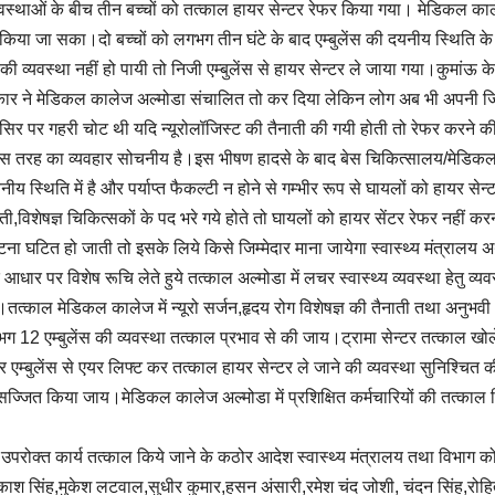
स्थाओं के बीच तीन बच्चों को तत्काल हायर सेन्टर रेफर किया गया। मेडिकल काले
्ट किया जा सका।दो बच्चों को लगभग तीन घंटे के बाद एम्बुलेंस की दयनीय स्थिति क
 व्यवस्था नहीं हो पायी तो निजी एम्बुलेंस से हायर सेन्टर ले जाया गया।कुमांऊ के
साथ सरकार ने मेडिकल कालेज अल्मोडा संचालित तो कर दिया लेकिन लोग अब भी अपनी जि
ों के सिर पर गहरी चोट थी यदि न्यूरोलॉजिस्ट की तैनाती की गयी होती तो रेफर करने क
थ इस तरह का व्यवहार सोचनीय है।इस भीषण हादसे के बाद बेस चिकित्सालय/मेडिक
ीय स्थिति में है और पर्याप्त फैकल्टी न होने से गम्भीर रूप से घायलों को हायर सेन्
ती,विशेषज्ञ चिकित्सकों के पद भरे गये होते तो घायलों को हायर सेंटर रेफर नहीं कर
टना घटित हो जाती तो इसके लिये किसे जिम्मेदार माना जायेगा स्वास्थ्य मंत्रालय 
धार पर विशेष रूचि लेते हुये तत्काल अल्मोडा में लचर स्वास्थ्य व्यवस्था हेतु व्यवस
हो।तत्काल मेडिकल कालेज में न्यूरो सर्जन,हृदय रोग विशेषज्ञ की तैनाती तथा अनुभवी
ग 12 एम्बुलेंस की व्यवस्था तत्काल प्रभाव से की जाय।ट्रामा सेन्टर तत्काल खोल
एम्बुलेंस से एयर लिफ्ट कर तत्काल हायर सेन्टर ले जाने की व्यवस्था सुनिश्चित 
 सुसज्जित किया जाय।मेडिकल कालेज अल्मोडा में प्रशिक्षित कर्मचारियों की तत्काल न
 में उपरोक्त कार्य तत्काल किये जाने के कठोर आदेश स्वास्थ्य मंत्रालय तथा विभाग को
रकाश सिंह,मुकेश लटवाल,सुधीर कुमार,हसन अंसारी,रमेश चंद जोशी, चंदन सिंह,रोह