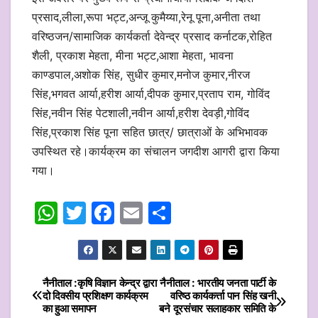
प्रसाद,लीला,रूपा भट्ट,अन्जू कुमैय्या,रेनू पूना,अनीता तथा
वरिष्ठजन/सामाजिक कार्यकर्ता देवेन्द्र प्रसाद कर्नाटक,रोहित
शैली, प्रकाश मेहता, मीना भट्ट,आशा मेहता, भावना
काण्डपाल,अशोक सिंह, सुधीर कुमार,मनोज कुमार,नीरज
सिंह,भगवत आर्या,हरीश आर्या,दीपक कुमार,प्रताप राम, गोविंद
सिंह,नवीन सिंह पेटशाली,नवीन आर्या,हरीश देवड़ी,गोविंद
सिंह,प्रकाश सिंह पूना सहित छात्र/ छात्राओं के अभिभावक
उपस्थित रहे।कार्यक्रम का संचालन जगदीश आगरी द्वारा किया
गया।
W
T
F
E
S
h
w
a
m
h
at
itt
c
ai
ar
s
er
e
l
e
नैनीताल :कृषि विज्ञान केन्द्र द्वारा
नैनीताल : भारतीय जनता पार्टी के
Post
दो दिवसीय प्रशिक्षण कार्यक्रम
वरिष्ठ कार्यकर्त्ता पान सिंह खनी
A
b
का हुआ समापन
बने दूरसंचार सलाहकार समिति के