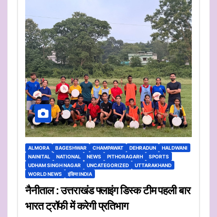
ALMORA
BAGESHWAR
CHAMPAWAT
DEHRADUN
HALDWANI
NAINITAL
NATIONAL
NEWS
PITHORAGARH
SPORTS
UDHAM SINGH NAGAR
UNCATEGORIZED
UTTARAKHAND
WORLD NEWS
इंडिया INDIA
नैनीताल : उत्तराखंड फ्लाइंग डिस्क टीम पहली बार
भारत ट्रॉफी में करेगी प्रतिभाग