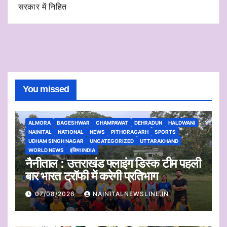
सरकार में निहित
You missed
ALMORA
BAGESHWAR
CHAMPAWAT
DEHRADUN
HALDWANI
NAINITAL
NATIONAL
NEWS
PITHORAGARH
SPORTS
UDHAM SINGH NAGAR
UNCATEGORIZED
UTTARAKHAND
WORLD NEWS
इंडिया INDIA
नैनीताल : उत्तराखंड फ्लाइंग डिस्क टीम पहली
बार भारत ट्रॉफी में करेगी प्रतिभाग
07/08/2026
NAINITALNEWSLINE.IN