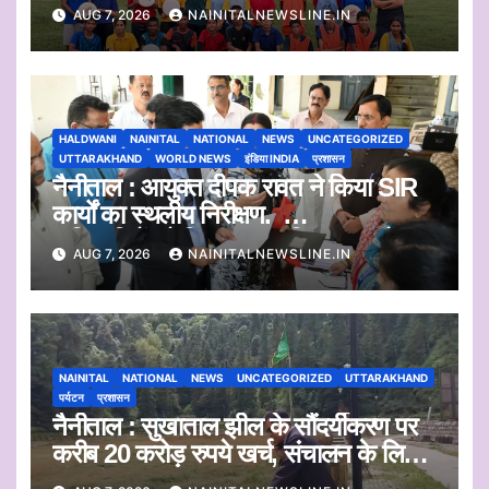
AUG 7, 2026
NAINITALNEWSLINE.IN
HALDWANI
NAINITAL
NATIONAL
NEWS
UNCATEGORIZED
UTTARAKHAND
WORLD NEWS
इंडिया INDIA
प्रशासन
नैनीताल : आयुक्त दीपक रावत ने किया SIR
कार्यों का स्थलीय निरीक्षण.
अधिकारियों को दिए समयबद्ध निस्तारण और
AUG 7, 2026
NAINITALNEWSLINE.IN
पारदर्शिता के निर्देश
NAINITAL
NATIONAL
NEWS
UNCATEGORIZED
UTTARAKHAND
पर्यटन
प्रशासन
नैनीताल : सुखाताल झील के सौंदर्यीकरण पर
करीब 20 करोड़ रुपये खर्च, संचालन के लिए
संस्था का चयन जल्द