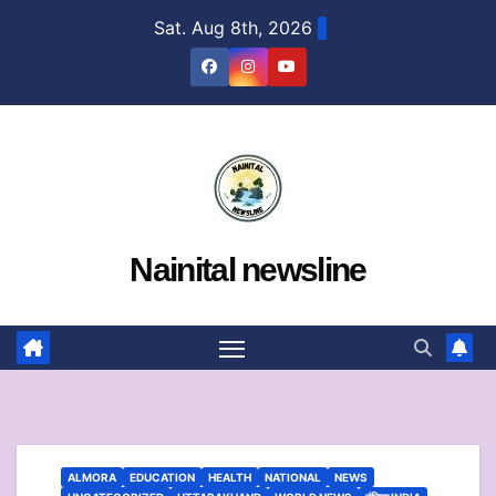
Skip
Sat. Aug 8th, 2026
to
content
Nainital newsline
ALMORA
EDUCATION
HEALTH
NATIONAL
NEWS