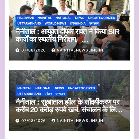
HALDWANI
NAINITAL
NATIONAL
NEWS
UNCATEGORIZED
UTTARAKHAND
WORLD NEWS
इंडिया INDIA
प्रशासन
नैनीताल : आयुक्त दीपक रावत ने किया SIR
कार्यों का स्थलीय निरीक्षण.
अधिकारियों को दिए समयबद्ध निस्तारण और
07/08/2026
NAINITALNEWSLINE.IN
पारदर्शिता के निर्देश
NAINITAL
NATIONAL
NEWS
UNCATEGORIZED
UTTARAKHAND
पर्यटन
प्रशासन
नैनीताल : सुखाताल झील के सौंदर्यीकरण पर
करीब 20 करोड़ रुपये खर्च, संचालन के लिए
संस्था का चयन जल्द
07/08/2026
NAINITALNEWSLINE.IN